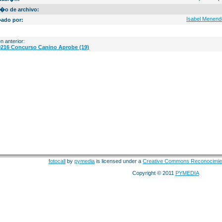
�o de archivo:
Isabel Menend
ado por:
n anterior:
0216 Concurso Canino Aprobe (19)
fotocall
by
pymedia
is licensed under a
Creative Commons Reconocimie
Copyright © 2011
PYMEDIA