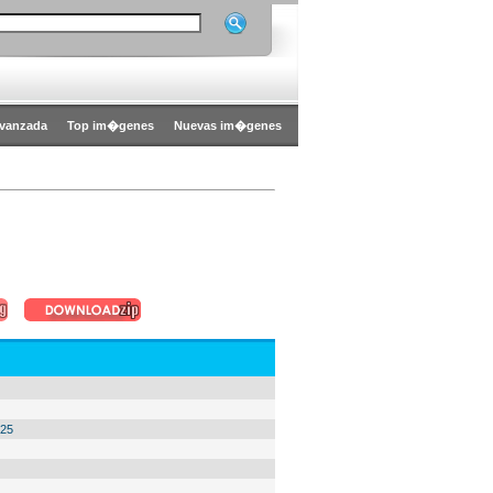
vanzada
Top im�genes
Nuevas im�genes
:25