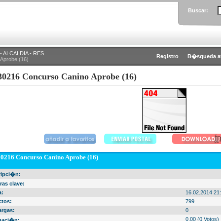
Buscar:
 ALCALDIA - RES.
Registro
B�squeda a
Aprobe (16)
30216 Concurso Canino Aprobe (16)
0216 Concurso Canino Aprobe (16)
ripci�n:
ras clave:
a:
16.02.2014 21
ctos:
799
argas:
0
0.00 (0 Votos)
uaci�n: