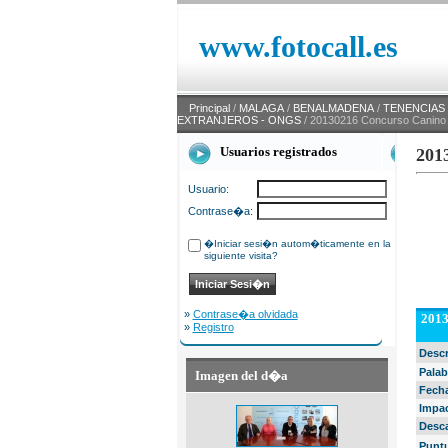
www.fotocall.es
Principal
/
MALAGA
/
BENALMADENA
/
TENENCIAS -
EXTRANJEROS - ONGS
/ 20130216 Concurso Canino 
Usuarios registrados
201
Usuario:
Contrase�a:
�Iniciar sesi�n autom�ticamente en la
siguiente visita?
»
Contrase�a olvidada
2013
»
Registro
Desc
Palab
Imagen del d�a
Fech
Impa
Desc
Punt