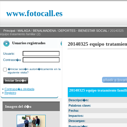
www.fotocall.es
Principal
/
MALAGA
/
BENALMADENA
/
DEPORTES - BIENESTAR SOCIAL
/ 20140325
equipo tratamiento familiar (2)
Usuarios registrados
20140325 equipo tratamient
Usuario:
Contrase�a:
�Iniciar sesi�n autom�ticamente en la
siguiente visita?
»
Contrase�a olvidada
20140325 equipo tratamiento famili
»
Registro
Descripci�n:
Palabras clave:
Imagen del d�a
Fecha:
Impactos:
Descargas:
Puntuaci�n: