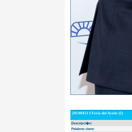
20140413 I Feria del Aceite (5)
Descripci�n:
Palabras clave: