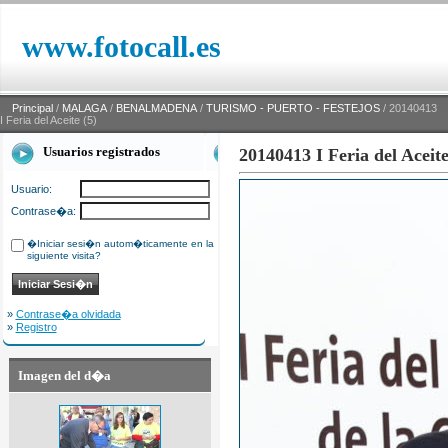
www.fotocall.es
Principal
/
MALAGA
/
BENALMADENA
/
TURISMO - PUERTO - FESTEJOS
/ 20140413
I Feria del Aceite (5)
Usuarios registrados
20140413 I Feria del Aceite
Usuario:
Contrase�a:
�Iniciar sesi�n autom�ticamente en la
siguiente visita?
»
Contrase�a olvidada
»
Registro
Imagen del d�a