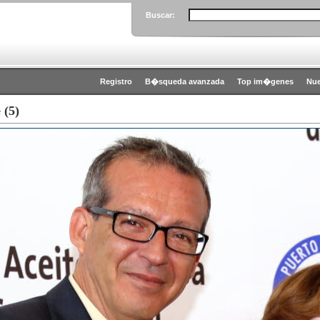
Buscar:
Registro
B�squeda avanzada
Top im�genes
Nu
 (5)