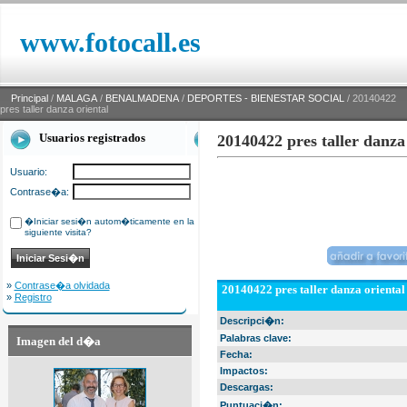
www.fotocall.es
Principal
/
MALAGA
/
BENALMADENA
/
DEPORTES - BIENESTAR SOCIAL
/ 20140422
pres taller danza oriental
Usuarios registrados
20140422 pres taller danza
Usuario:
Contrase�a:
�Iniciar sesi�n autom�ticamente en la
siguiente visita?
»
Contrase�a olvidada
20140422 pres taller danza oriental
»
Registro
Descripci�n:
Palabras clave:
Imagen del d�a
Fecha:
Impactos:
Descargas:
Puntuaci�n: