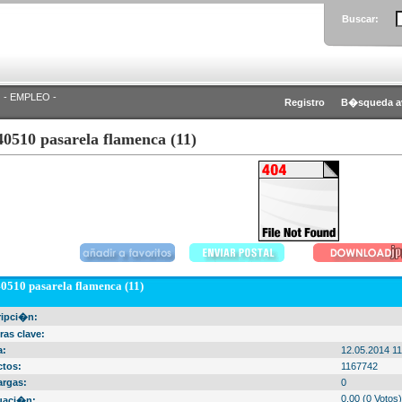
Buscar:
- EMPLEO -
Registro
B�squeda a
40510 pasarela flamenca (11)
0510 pasarela flamenca (11)
ripci�n:
ras clave:
a:
12.05.2014 11
ctos:
1167742
argas:
0
0.00 (0 Votos)
uaci�n: