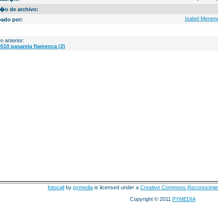
�o de archivo:
Isabel Menen
ado por:
n anterior:
510 pasarela flamenca (2)
fotocall
by
pymedia
is licensed under a
Creative Commons Reconocimie
Copyright © 2011
PYMEDIA