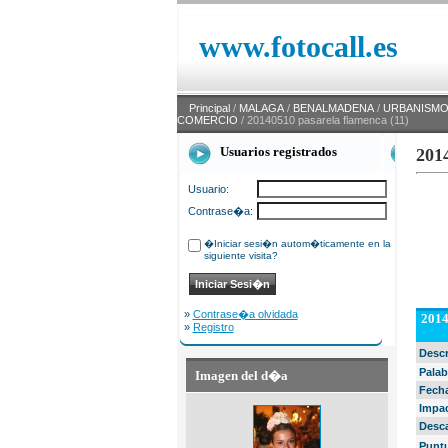
www.fotocall.es
Principal
/
MALAGA
/
BENALMADENA
/
URBANISMO 
COMERCIO
/ 20140510 pasarela flamenca (11)
Usuarios registrados
201
Usuario:
Contrase�a:
�Iniciar sesi�n autom�ticamente en la
siguiente visita?
»
Contrase�a olvidada
2014
»
Registro
Desc
Palab
Imagen del d�a
Fech
Impa
Desc
Punt