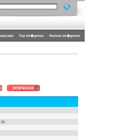
vanzada
Top im�genes
Nuevas im�genes
:39