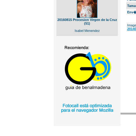
Tama
Env�
20160815 Procesion Virgen de la Cruz
(51)
Image
20140
Isabel Menendez