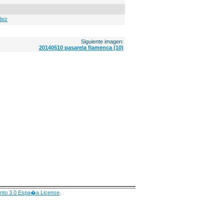
dez
Siguiente imagen:
20140510 pasarela flamenca (10)
nto 3.0 Espa�a License
.