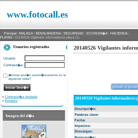
www.fotocall.es
Principal
/
MALAGA
/
BENALMADENA
/
SEGURIDAD - ECONOM�A - HACIENDA -
PLAYAS
/ 20140526 Vigilantes informadores playa (1)
Usuarios registrados
20140526 Vigilantes inform
Usuario:
Contrase�a:
�Iniciar sesi�n autom�ticamente en la
siguiente visita?
»
Contrase�a olvidada
20140526 Vigilantes informadores p
»
Registro
Descripci�n:
Palabras clave:
Imagen del d�a
Fecha:
Impactos:
Descargas:
Puntuaci�n: