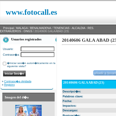
www.fotocall.es
Principal
/
MALAGA
/
BENALMADENA
/
TENENCIAS - ALCALDIA - RES.
EXTRANJEROS - ONGS
/ 20140606 GALA ABAD (23)
Usuarios registrados
20140606 GALA ABAD (23
Usuario:
Contrase�a:
�Iniciar sesi�n autom�ticamente en la
siguiente visita?
»
Contrase�a olvidada
20140606 GALA ABAD (23)
»
Registro
Descripci�n:
Palabras clave:
Imagen del d�a
Fecha:
Impactos:
Descargas:
Puntuaci�n: