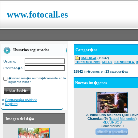
www.fotocall.es
Usuarios registrados
Categor�as
MALAGA
(19542)
Usuario:
,
,
,
TORREMOLINOS
MIJAS
FUENGIROLA
B
Contrase�a:
19542
im�genes en
13
categor�as.
�Iniciar sesi�n autom�ticamente en la
siguiente visita?
Nuevas im�genes
»
Contrase�a olvidada
»
Registro
20190815 No Me Pises Que Llev
Imagen del d�a
Chanclas (9)
(
Isabel Menendez
)
RECURSOS
Comentarios: 0