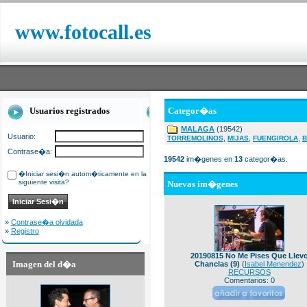
www.fotocall.es
Usuarios registrados
Categor�as
MALAGA
(19542)
Usuario:
,
,
,
TORREMOLINOS
MIJAS
FUENGIROLA
B
Contrase�a:
19542
im�genes en
13
categor�as.
�Iniciar sesi�n autom�ticamente en la
siguiente visita?
Nuevas im�genes
»
Contrase�a olvidada
»
Registro
20190815 No Me Pises Que Llev
Imagen del d�a
Chanclas (9)
(
Isabel Menendez
)
RECURSOS
Comentarios: 0