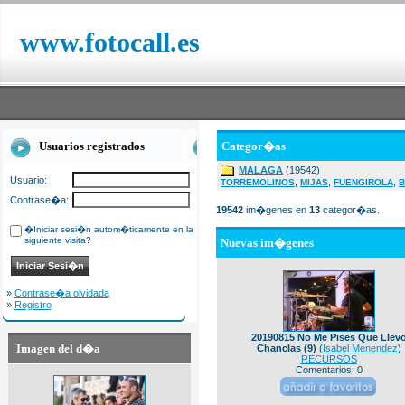
www.fotocall.es
Usuarios registrados
Categor�as
MALAGA
(19542)
Usuario:
,
,
,
TORREMOLINOS
MIJAS
FUENGIROLA
B
Contrase�a:
19542
im�genes en
13
categor�as.
�Iniciar sesi�n autom�ticamente en la
siguiente visita?
Nuevas im�genes
»
Contrase�a olvidada
»
Registro
20190815 No Me Pises Que Llev
Imagen del d�a
Chanclas (9)
(
Isabel Menendez
)
RECURSOS
Comentarios: 0