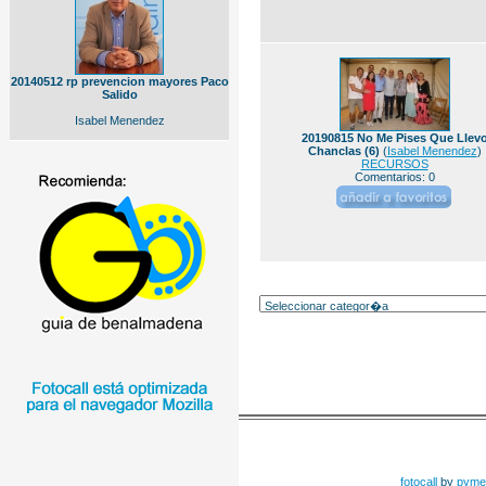
20140512 rp prevencion mayores Paco
Salido
Isabel Menendez
20190815 No Me Pises Que Llev
Chanclas (6)
(
Isabel Menendez
)
RECURSOS
Comentarios: 0
fotocall
by
pyme