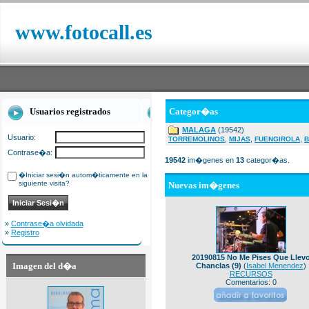
www.fotocall.es
Usuarios registrados
Categor�as
MALAGA
(19542)
Usuario:
,
,
,
TORREMOLINOS
MIJAS
FUENGIROLA
B
Contrase�a:
19542
im�genes en
13
categor�as.
�Iniciar sesi�n autom�ticamente en la
siguiente visita?
Nuevas im�genes
»
Contrase�a olvidada
»
Registro
20190815 No Me Pises Que Llev
Imagen del d�a
Chanclas (9)
(
Isabel Menendez
)
RECURSOS
Comentarios: 0