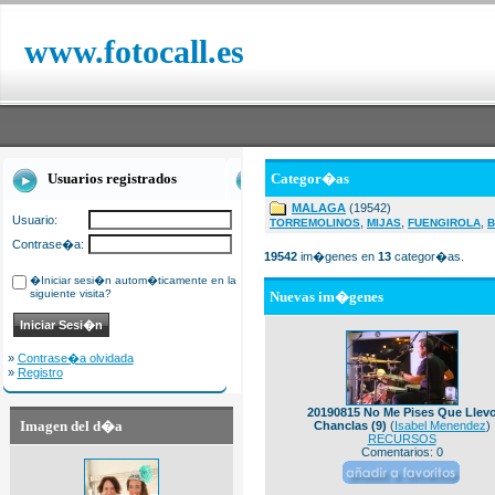
www.fotocall.es
Usuarios registrados
Categor�as
MALAGA
(19542)
Usuario:
,
,
,
TORREMOLINOS
MIJAS
FUENGIROLA
B
Contrase�a:
19542
im�genes en
13
categor�as.
�Iniciar sesi�n autom�ticamente en la
siguiente visita?
Nuevas im�genes
»
Contrase�a olvidada
»
Registro
20190815 No Me Pises Que Llev
Imagen del d�a
Chanclas (9)
(
Isabel Menendez
)
RECURSOS
Comentarios: 0