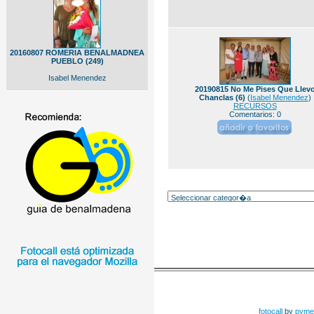
20160807 ROMERIA BENALMADNEA
PUEBLO (249)
Isabel Menendez
20190815 No Me Pises Que Llev
Chanclas (6)
(
Isabel Menendez
)
RECURSOS
Comentarios: 0
fotocall
by
pyme