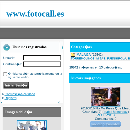
www.fotocall.es
Usuarios registrados
Categor�as
MALAGA
(19542)
Usuario:
,
,
,
TORREMOLINOS
MIJAS
FUENGIROLA
B
Contrase�a:
19542
im�genes en
13
categor�as.
�Iniciar sesi�n autom�ticamente en la
siguiente visita?
Nuevas im�genes
»
Contrase�a olvidada
»
Registro
20190815 No Me Pises Que Llev
Imagen del d�a
Chanclas (9)
(
Isabel Menendez
)
RECURSOS
Comentarios: 0