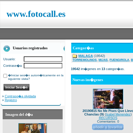
www.fotocall.es
Usuarios registrados
Categor�as
MALAGA
(19542)
Usuario:
,
,
,
TORREMOLINOS
MIJAS
FUENGIROLA
B
Contrase�a:
19542
im�genes en
13
categor�as.
�Iniciar sesi�n autom�ticamente en la
siguiente visita?
Nuevas im�genes
»
Contrase�a olvidada
»
Registro
20190815 No Me Pises Que Llev
Imagen del d�a
Chanclas (9)
(
Isabel Menendez
)
RECURSOS
Comentarios: 0