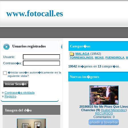
www.fotocall.es
Usuarios registrados
Categor�as
MALAGA
(19542)
Usuario:
,
,
,
TORREMOLINOS
MIJAS
FUENGIROLA
B
Contrase�a:
19542
im�genes en
13
categor�as.
�Iniciar sesi�n autom�ticamente en la
siguiente visita?
Nuevas im�genes
»
Contrase�a olvidada
»
Registro
20190815 No Me Pises Que Llev
Imagen del d�a
Chanclas (9)
(
Isabel Menendez
)
RECURSOS
Comentarios: 0