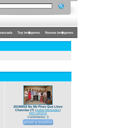
vanzada
Top im�genes
Nuevas im�genes
20190815 No Me Pises Que Llevo
Chanclas (7)
(
Isabel Menendez
)
RECURSOS
Comentarios: 0