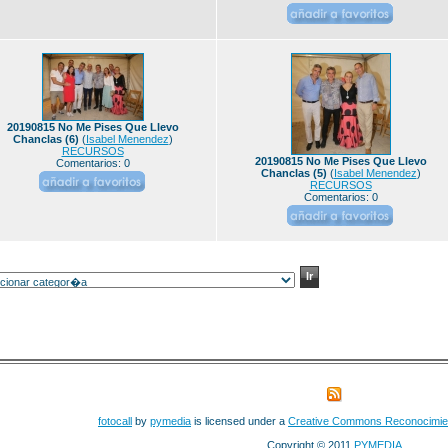
20190815 No Me Pises Que Llevo
Chanclas (6)
(
Isabel Menendez
)
RECURSOS
20190815 No Me Pises Que Llevo
Comentarios: 0
Chanclas (5)
(
Isabel Menendez
)
RECURSOS
Comentarios: 0
fotocall
by
pymedia
is licensed under a
Creative Commons Reconocimie
Copyright © 2011
PYMEDIA