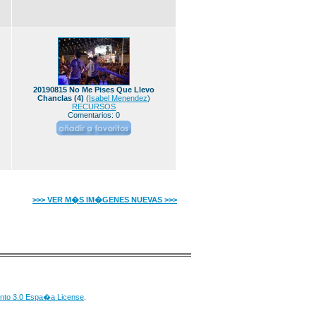
20190815 No Me Pises Que Llevo
Chanclas (4)
(
Isabel Menendez
)
RECURSOS
Comentarios: 0
>>> VER M�S IM�GENES NUEVAS >>>
nto 3.0 Espa�a License
.