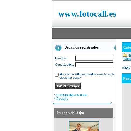
www.fotocall.es
Usuarios registrados
Cat
Usuario:
TOR
Contrase�a:
19542
�Iniciar sesi�n autom�ticamente en la
siguiente visita?
Nue
»
Contrase�a olvidada
»
Registro
Imagen del d�a