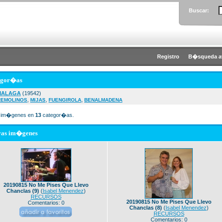
Buscar:
Registro
B�squeda a
egor�as
MALAGA
(19542)
,
,
,
REMOLINOS
MIJAS
FUENGIROLA
BENALMADENA
im�genes en
13
categor�as.
vas im�genes
20190815 No Me Pises Que Llevo
Chanclas (9)
(
Isabel Menendez
)
RECURSOS
20190815 No Me Pises Que Llevo
Comentarios: 0
Chanclas (8)
(
Isabel Menendez
)
RECURSOS
Comentarios: 0