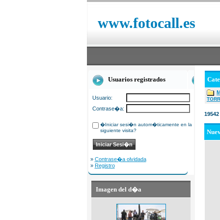
www.fotocall.es
Usuarios registrados
Cat
Usuario:
TOR
Contrase�a:
19542
�Iniciar sesi�n autom�ticamente en la
siguiente visita?
Nue
»
Contrase�a olvidada
»
Registro
Imagen del d�a