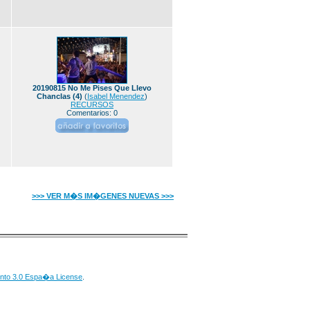
20190815 No Me Pises Que Llevo
Chanclas (4)
(
Isabel Menendez
)
RECURSOS
Comentarios: 0
>>> VER M�S IM�GENES NUEVAS >>>
nto 3.0 Espa�a License
.