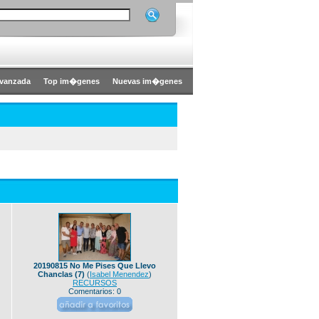
vanzada
Top im�genes
Nuevas im�genes
20190815 No Me Pises Que Llevo
Chanclas (7)
(
Isabel Menendez
)
RECURSOS
Comentarios: 0