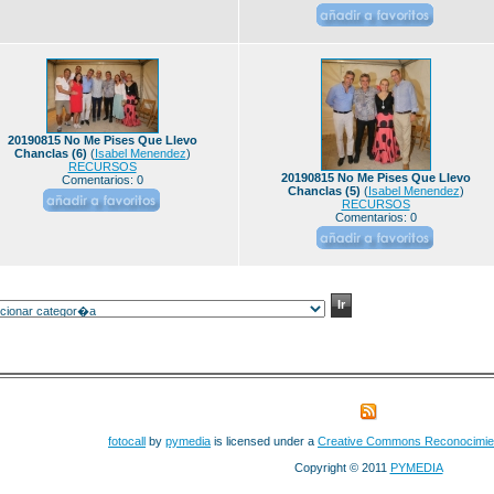
20190815 No Me Pises Que Llevo
Chanclas (6)
(
Isabel Menendez
)
RECURSOS
20190815 No Me Pises Que Llevo
Comentarios: 0
Chanclas (5)
(
Isabel Menendez
)
RECURSOS
Comentarios: 0
fotocall
by
pymedia
is licensed under a
Creative Commons Reconocimie
Copyright © 2011
PYMEDIA