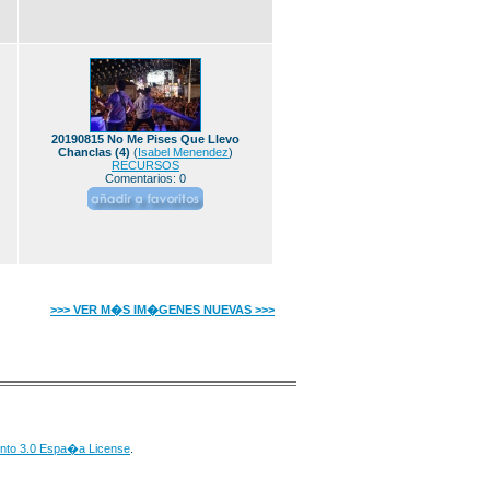
20190815 No Me Pises Que Llevo
Chanclas (4)
(
Isabel Menendez
)
RECURSOS
Comentarios: 0
>>> VER M�S IM�GENES NUEVAS >>>
nto 3.0 Espa�a License
.