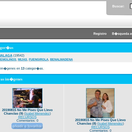
Buscar:
Registro
B�squeda a
egor�as
MALAGA
(19542)
,
,
,
REMOLINOS
MIJAS
FUENGIROLA
BENALMADENA
im�genes en
13
categor�as.
vas im�genes
20190815 No Me Pises Que Llevo
Chanclas (9)
(
Isabel Menendez
)
RECURSOS
20190815 No Me Pises Que Llevo
Comentarios: 0
Chanclas (8)
(
Isabel Menendez
)
RECURSOS
Comentarios: 0