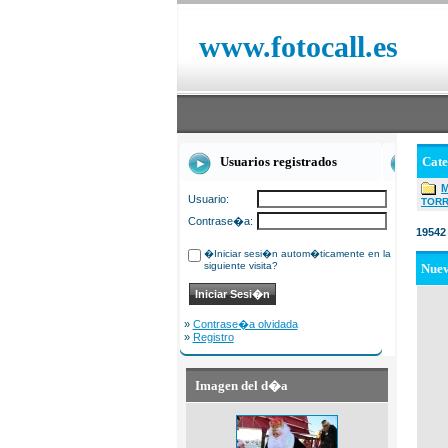
www.fotocall.es
Usuarios registrados
Cat
Usuario:
TOR
Contrase�a:
19542
�Iniciar sesi�n autom�ticamente en la
siguiente visita?
Nue
»
Contrase�a olvidada
»
Registro
Imagen del d�a