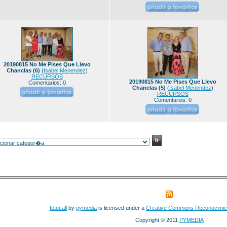
20190815 No Me Pises Que Llevo
Chanclas (6)
(
Isabel Menendez
)
RECURSOS
20190815 No Me Pises Que Llevo
Comentarios: 0
Chanclas (5)
(
Isabel Menendez
)
RECURSOS
Comentarios: 0
fotocall
by
pymedia
is licensed under a
Creative Commons Reconocimie
Copyright © 2011
PYMEDIA