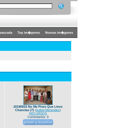
vanzada
Top im�genes
Nuevas im�genes
20190815 No Me Pises Que Llevo
Chanclas (7)
(
Isabel Menendez
)
RECURSOS
Comentarios: 0