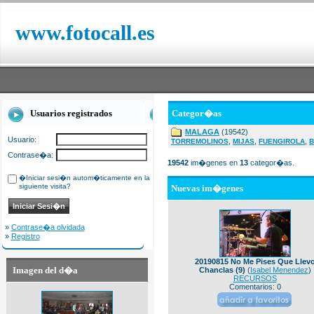
www.fotocall.es
Usuarios registrados
Categor�as
MALAGA
(19542)
Usuario:
,
,
,
TORREMOLINOS
MIJAS
FUENGIROLA
B
Contrase�a:
19542
im�genes en
13
categor�as.
�Iniciar sesi�n autom�ticamente en la
siguiente visita?
Nuevas im�genes
»
Contrase�a olvidada
»
Registro
20190815 No Me Pises Que Llev
Imagen del d�a
Chanclas (9)
(
Isabel Menendez
)
RECURSOS
Comentarios: 0