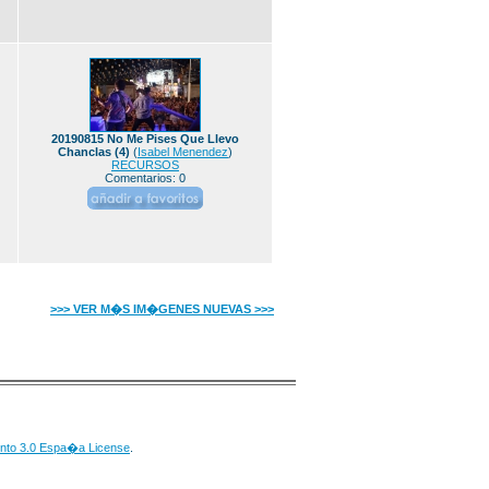
20190815 No Me Pises Que Llevo
Chanclas (4)
(
Isabel Menendez
)
RECURSOS
Comentarios: 0
>>> VER M�S IM�GENES NUEVAS >>>
nto 3.0 Espa�a License
.