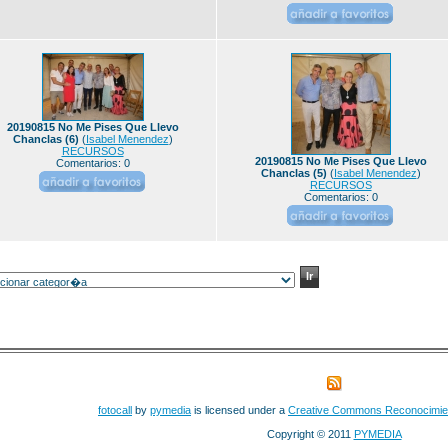
20190815 No Me Pises Que Llevo
Chanclas (6)
(
Isabel Menendez
)
RECURSOS
20190815 No Me Pises Que Llevo
Comentarios: 0
Chanclas (5)
(
Isabel Menendez
)
RECURSOS
Comentarios: 0
fotocall
by
pymedia
is licensed under a
Creative Commons Reconocimie
Copyright © 2011
PYMEDIA