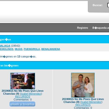
Buscar:
Registro
B�squeda a
egor�as
MALAGA
(19542)
,
,
,
REMOLINOS
MIJAS
FUENGIROLA
BENALMADENA
im�genes en
13
categor�as.
vas im�genes
20190815 No Me Pises Que Llevo
Chanclas (9)
(
Isabel Menendez
)
RECURSOS
20190815 No Me Pises Que Llevo
Comentarios: 0
Chanclas (8)
(
Isabel Menendez
)
RECURSOS
Comentarios: 0