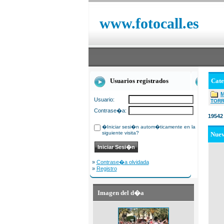
www.fotocall.es
Usuarios registrados
Cat
Usuario:
TOR
Contrase�a:
19542
�Iniciar sesi�n autom�ticamente en la
siguiente visita?
Nue
»
Contrase�a olvidada
»
Registro
Imagen del d�a