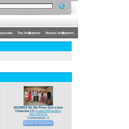
vanzada
Top im�genes
Nuevas im�genes
20190815 No Me Pises Que Llevo
Chanclas (7)
(
Isabel Menendez
)
RECURSOS
Comentarios: 0