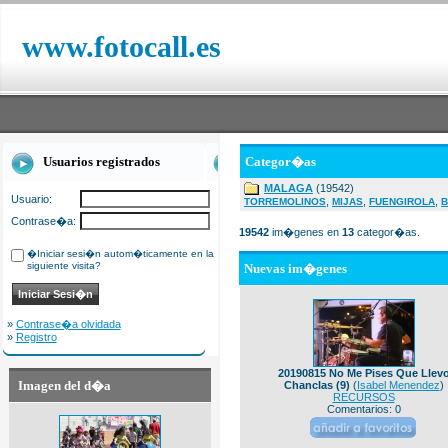
www.fotocall.es
Usuarios registrados
Categor�as
MALAGA
(19542)
Usuario:
,
,
,
TORREMOLINOS
MIJAS
FUENGIROLA
B
Contrase�a:
19542
im�genes en
13
categor�as.
�Iniciar sesi�n autom�ticamente en la
siguiente visita?
Nuevas im�genes
»
Contrase�a olvidada
»
Registro
20190815 No Me Pises Que Llev
Imagen del d�a
Chanclas (9)
(
Isabel Menendez
)
RECURSOS
Comentarios: 0