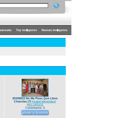
vanzada
Top im�genes
Nuevas im�genes
20190815 No Me Pises Que Llevo
Chanclas (7)
(
Isabel Menendez
)
RECURSOS
Comentarios: 0