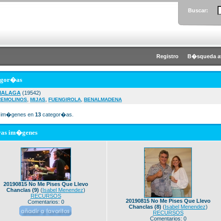
Buscar:
Registro
B�squeda a
egor�as
MALAGA
(19542)
,
,
,
REMOLINOS
MIJAS
FUENGIROLA
BENALMADENA
im�genes en
13
categor�as.
vas im�genes
20190815 No Me Pises Que Llevo
Chanclas (9)
(
Isabel Menendez
)
RECURSOS
20190815 No Me Pises Que Llevo
Comentarios: 0
Chanclas (8)
(
Isabel Menendez
)
RECURSOS
Comentarios: 0