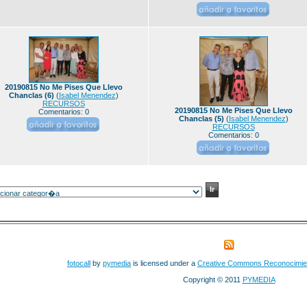
20190815 No Me Pises Que Llevo
Chanclas (6)
(
Isabel Menendez
)
RECURSOS
20190815 No Me Pises Que Llevo
Comentarios: 0
Chanclas (5)
(
Isabel Menendez
)
RECURSOS
Comentarios: 0
fotocall
by
pymedia
is licensed under a
Creative Commons Reconocimie
Copyright © 2011
PYMEDIA