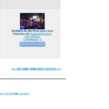
20190815 No Me Pises Que Llevo
Chanclas (4)
(
Isabel Menendez
)
RECURSOS
Comentarios: 0
>>> VER M�S IM�GENES NUEVAS >>>
nto 3.0 Espa�a License
.