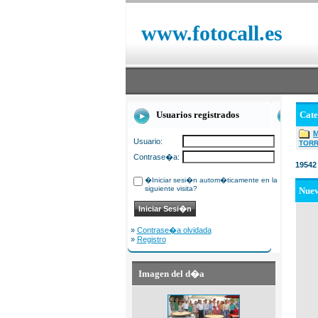
www.fotocall.es
Usuarios registrados
Cat
Usuario:
TOR
Contrase�a:
19542
�Iniciar sesi�n autom�ticamente en la
siguiente visita?
Nue
»
Contrase�a olvidada
»
Registro
Imagen del d�a