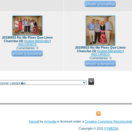
20190815 No Me Pises Que Llevo
Chanclas (6)
(
Isabel Menendez
)
RECURSOS
20190815 No Me Pises Que Llevo
Comentarios: 0
Chanclas (5)
(
Isabel Menendez
)
RECURSOS
Comentarios: 0
fotocall
by
pymedia
is licensed under a
Creative Commons Reconocimie
Copyright © 2011
PYMEDIA