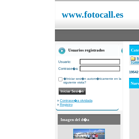
www.fotocall.es
Usuarios registrados
Cat
Usuario:
TOR
Contrase�a:
19542
�Iniciar sesi�n autom�ticamente en la
siguiente visita?
Nue
»
Contrase�a olvidada
»
Registro
Imagen del d�a