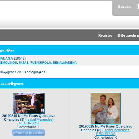
Buscar:
Registro
B�squeda a
egor�as
MALAGA
(19542)
,
,
,
REMOLINOS
MIJAS
FUENGIROLA
BENALMADENA
im�genes en
13
categor�as.
vas im�genes
20190815 No Me Pises Que Llevo
Chanclas (9)
(
Isabel Menendez
)
RECURSOS
20190815 No Me Pises Que Llevo
Comentarios: 0
Chanclas (8)
(
Isabel Menendez
)
RECURSOS
Comentarios: 0