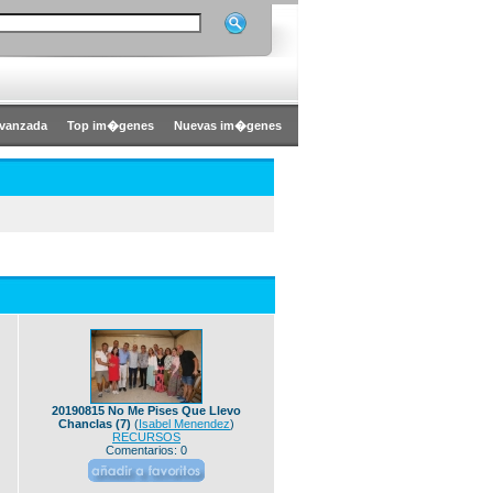
vanzada
Top im�genes
Nuevas im�genes
20190815 No Me Pises Que Llevo
Chanclas (7)
(
Isabel Menendez
)
RECURSOS
Comentarios: 0