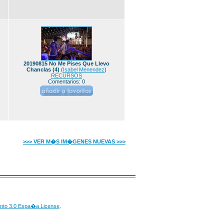
20190815 No Me Pises Que Llevo
Chanclas (4)
(
Isabel Menendez
)
RECURSOS
Comentarios: 0
>>> VER M�S IM�GENES NUEVAS >>>
nto 3.0 Espa�a License
.