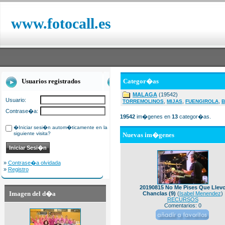
www.fotocall.es
Usuarios registrados
Categor�as
MALAGA
(19542)
Usuario:
,
,
,
TORREMOLINOS
MIJAS
FUENGIROLA
B
Contrase�a:
19542
im�genes en
13
categor�as.
�Iniciar sesi�n autom�ticamente en la
siguiente visita?
Nuevas im�genes
»
Contrase�a olvidada
»
Registro
20190815 No Me Pises Que Llev
Imagen del d�a
Chanclas (9)
(
Isabel Menendez
)
RECURSOS
Comentarios: 0