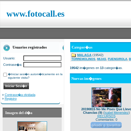
www.fotocall.es
Usuarios registrados
Categor�as
MALAGA
(19542)
Usuario:
,
,
,
TORREMOLINOS
MIJAS
FUENGIROLA
B
Contrase�a:
19542
im�genes en
13
categor�as.
�Iniciar sesi�n autom�ticamente en la
siguiente visita?
Nuevas im�genes
»
Contrase�a olvidada
»
Registro
20190815 No Me Pises Que Llev
Imagen del d�a
Chanclas (9)
(
Isabel Menendez
)
RECURSOS
Comentarios: 0