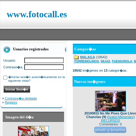
www.fotocall.es
Usuarios registrados
Categor�as
MALAGA
(19542)
Usuario:
,
,
,
TORREMOLINOS
MIJAS
FUENGIROLA
B
Contrase�a:
19542
im�genes en
13
categor�as.
�Iniciar sesi�n autom�ticamente en la
siguiente visita?
Nuevas im�genes
»
Contrase�a olvidada
»
Registro
20190815 No Me Pises Que Llev
Imagen del d�a
Chanclas (9)
(
Isabel Menendez
)
RECURSOS
Comentarios: 0