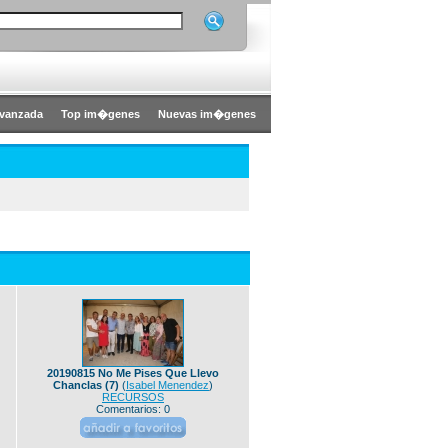
vanzada
Top im�genes
Nuevas im�genes
20190815 No Me Pises Que Llevo
Chanclas (7)
(
Isabel Menendez
)
RECURSOS
Comentarios: 0