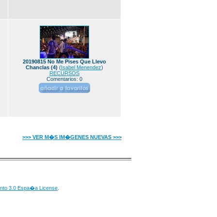
20190815 No Me Pises Que Llevo
Chanclas (4)
(
Isabel Menendez
)
RECURSOS
Comentarios: 0
>>> VER M�S IM�GENES NUEVAS >>>
nto 3.0 Espa�a License
.