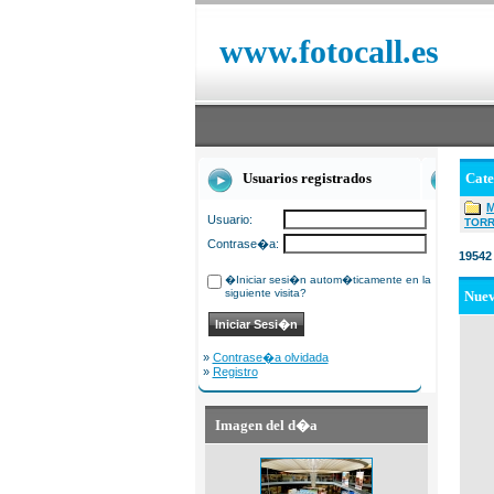
www.fotocall.es
Usuarios registrados
Cat
Usuario:
TOR
Contrase�a:
19542
�Iniciar sesi�n autom�ticamente en la
siguiente visita?
Nue
»
Contrase�a olvidada
»
Registro
Imagen del d�a