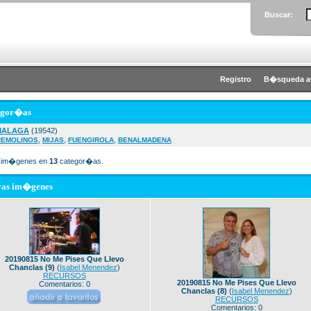
Buscar:
Registro
B�squeda a
egor�as
MALAGA
(19542)
,
,
,
REMOLINOS
MIJAS
FUENGIROLA
BENALMADENA
im�genes en
13
categor�as.
vas im�genes
20190815 No Me Pises Que Llevo
Chanclas (9)
(
Isabel Menendez
)
RECURSOS
20190815 No Me Pises Que Llevo
Comentarios: 0
Chanclas (8)
(
Isabel Menendez
)
RECURSOS
Comentarios: 0