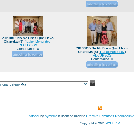
20190815 No Me Pises Que Llevo
Chanclas (6)
(
Isabel Menendez
)
RECURSOS
20190815 No Me Pises Que Llevo
Comentarios: 0
Chanclas (5)
(
Isabel Menendez
)
RECURSOS
Comentarios: 0
fotocall
by
pymedia
is licensed under a
Creative Commons Reconocimie
Copyright © 2011
PYMEDIA