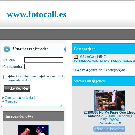
www.fotocall.es
Usuarios registrados
Categor�as
MALAGA
(19542)
Usuario:
,
,
,
TORREMOLINOS
MIJAS
FUENGIROLA
B
Contrase�a:
19542
im�genes en
13
categor�as.
�Iniciar sesi�n autom�ticamente en la
siguiente visita?
Nuevas im�genes
»
Contrase�a olvidada
»
Registro
20190815 No Me Pises Que Llev
Imagen del d�a
Chanclas (9)
(
Isabel Menendez
)
RECURSOS
Comentarios: 0