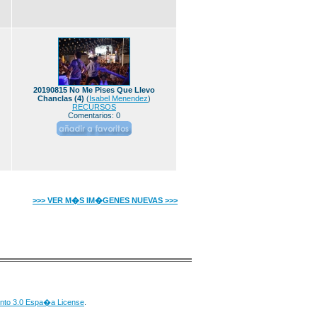
20190815 No Me Pises Que Llevo
Chanclas (4)
(
Isabel Menendez
)
RECURSOS
Comentarios: 0
>>> VER M�S IM�GENES NUEVAS >>>
nto 3.0 Espa�a License
.