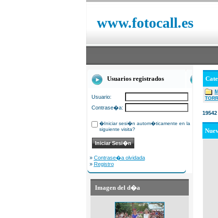
www.fotocall.es
Usuarios registrados
Cat
Usuario:
TOR
Contrase�a:
19542
�Iniciar sesi�n autom�ticamente en la
siguiente visita?
Nue
»
Contrase�a olvidada
»
Registro
Imagen del d�a