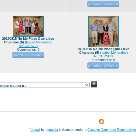
20190815 No Me Pises Que Llevo
Chanclas (6)
(
Isabel Menendez
)
RECURSOS
20190815 No Me Pises Que Llevo
Comentarios: 0
Chanclas (5)
(
Isabel Menendez
)
RECURSOS
Comentarios: 0
fotocall
by
pymedia
is licensed under a
Creative Commons Reconocimie