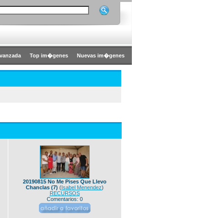
vanzada
Top im�genes
Nuevas im�genes
20190815 No Me Pises Que Llevo
Chanclas (7)
(
Isabel Menendez
)
RECURSOS
Comentarios: 0