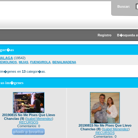
Buscar:
Registro
B�squeda a
egor�as
MALAGA
(19542)
,
,
,
REMOLINOS
MIJAS
FUENGIROLA
BENALMADENA
im�genes en
13
categor�as.
vas im�genes
20190815 No Me Pises Que Llevo
Chanclas (9)
(
Isabel Menendez
)
RECURSOS
20190815 No Me Pises Que Llevo
Comentarios: 0
Chanclas (8)
(
Isabel Menendez
)
RECURSOS
Comentarios: 0