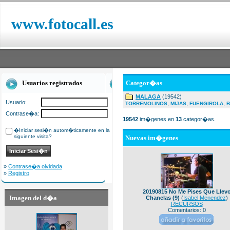
www.fotocall.es
Usuarios registrados
Categor�as
MALAGA
(19542)
Usuario:
,
,
,
TORREMOLINOS
MIJAS
FUENGIROLA
B
Contrase�a:
19542
im�genes en
13
categor�as.
�Iniciar sesi�n autom�ticamente en la
siguiente visita?
Nuevas im�genes
»
Contrase�a olvidada
»
Registro
20190815 No Me Pises Que Llev
Imagen del d�a
Chanclas (9)
(
Isabel Menendez
)
RECURSOS
Comentarios: 0