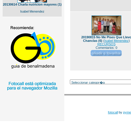
20130614 Charla nutricion mayores (1)
Isabel Menendez
20190815 No Me Pises Que Llev
Chanclas (6)
(
Isabel Menendez
)
RECURSOS
Comentarios: 0
fotocall
by
pyme