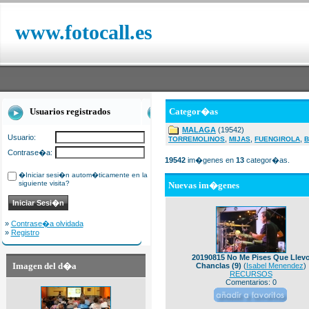
www.fotocall.es
Usuarios registrados
Categor�as
MALAGA
(19542)
Usuario:
,
,
,
TORREMOLINOS
MIJAS
FUENGIROLA
B
Contrase�a:
19542
im�genes en
13
categor�as.
�Iniciar sesi�n autom�ticamente en la
siguiente visita?
Nuevas im�genes
»
Contrase�a olvidada
»
Registro
20190815 No Me Pises Que Llev
Imagen del d�a
Chanclas (9)
(
Isabel Menendez
)
RECURSOS
Comentarios: 0