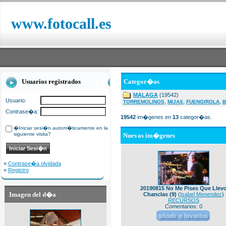
www.fotocall.es
Usuarios registrados
Categor�as
MALAGA
(19542)
Usuario:
,
,
,
TORREMOLINOS
MIJAS
FUENGIROLA
B
Contrase�a:
19542
im�genes en
13
categor�as.
�Iniciar sesi�n autom�ticamente en la
siguiente visita?
Nuevas im�genes
»
Contrase�a olvidada
»
Registro
20190815 No Me Pises Que Llev
Imagen del d�a
Chanclas (9)
(
Isabel Menendez
)
RECURSOS
Comentarios: 0