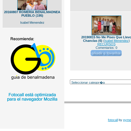
20160807 ROMERIA BENALMADNEA
PUEBLO (195)
Isabel Menendez
20190815 No Me Pises Que Llev
Chanclas (6)
(
Isabel Menendez
)
RECURSOS
Comentarios: 0
fotocall
by
pyme