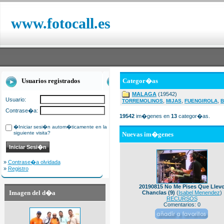
www.fotocall.es
Usuarios registrados
Categor�as
MALAGA
(19542)
Usuario:
,
,
,
TORREMOLINOS
MIJAS
FUENGIROLA
B
Contrase�a:
19542
im�genes en
13
categor�as.
�Iniciar sesi�n autom�ticamente en la
siguiente visita?
Nuevas im�genes
»
Contrase�a olvidada
»
Registro
20190815 No Me Pises Que Llev
Imagen del d�a
Chanclas (9)
(
Isabel Menendez
)
RECURSOS
Comentarios: 0