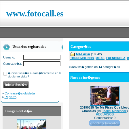
www.fotocall.es
Usuarios registrados
Categor�as
MALAGA
(19542)
Usuario:
,
,
,
TORREMOLINOS
MIJAS
FUENGIROLA
B
Contrase�a:
19542
im�genes en
13
categor�as.
�Iniciar sesi�n autom�ticamente en la
siguiente visita?
Nuevas im�genes
»
Contrase�a olvidada
»
Registro
20190815 No Me Pises Que Llev
Imagen del d�a
Chanclas (9)
(
Isabel Menendez
)
RECURSOS
Comentarios: 0