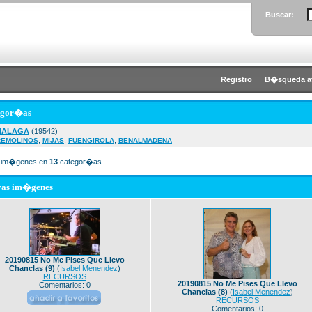
Buscar:
Registro
B�squeda a
egor�as
MALAGA
(19542)
,
,
,
REMOLINOS
MIJAS
FUENGIROLA
BENALMADENA
im�genes en
13
categor�as.
vas im�genes
20190815 No Me Pises Que Llevo
Chanclas (9)
(
Isabel Menendez
)
RECURSOS
20190815 No Me Pises Que Llevo
Comentarios: 0
Chanclas (8)
(
Isabel Menendez
)
RECURSOS
Comentarios: 0