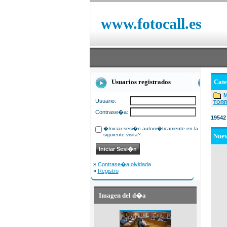
www.fotocall.es
Usuarios registrados
Cat
Usuario:
TOR
Contrase�a:
19542
�Iniciar sesi�n autom�ticamente en la
siguiente visita?
Nue
»
Contrase�a olvidada
»
Registro
Imagen del d�a