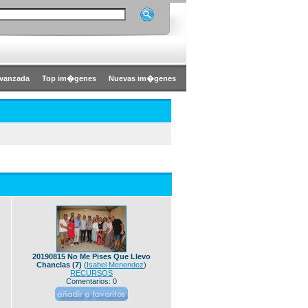
vanzada
Top im�genes
Nuevas im�genes
20190815 No Me Pises Que Llevo
Chanclas (7)
(
Isabel Menendez
)
RECURSOS
Comentarios: 0