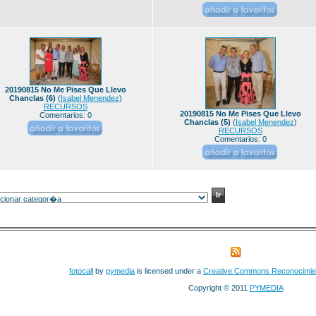
20190815 No Me Pises Que Llevo
Chanclas (6)
(
Isabel Menendez
)
RECURSOS
20190815 No Me Pises Que Llevo
Comentarios: 0
Chanclas (5)
(
Isabel Menendez
)
RECURSOS
Comentarios: 0
fotocall
by
pymedia
is licensed under a
Creative Commons Reconocimie
Copyright © 2011
PYMEDIA