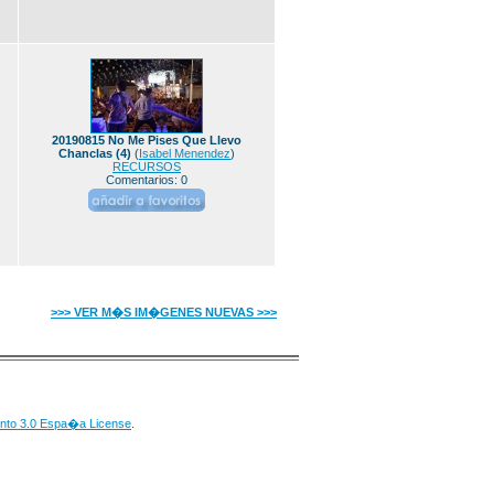
20190815 No Me Pises Que Llevo
Chanclas (4)
(
Isabel Menendez
)
RECURSOS
Comentarios: 0
>>> VER M�S IM�GENES NUEVAS >>>
nto 3.0 Espa�a License
.