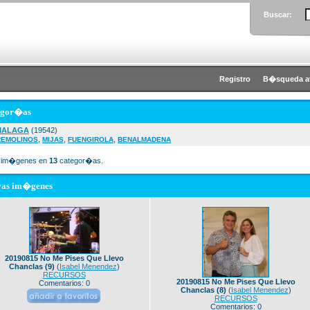
Buscar:
Registro
B�squeda a
egor�as
MALAGA
(19542)
,
,
,
REMOLINOS
MIJAS
FUENGIROLA
BENALMADENA
im�genes en
13
categor�as.
vas im�genes
20190815 No Me Pises Que Llevo
Chanclas (9)
(
Isabel Menendez
)
RECURSOS
20190815 No Me Pises Que Llevo
Comentarios: 0
Chanclas (8)
(
Isabel Menendez
)
RECURSOS
Comentarios: 0