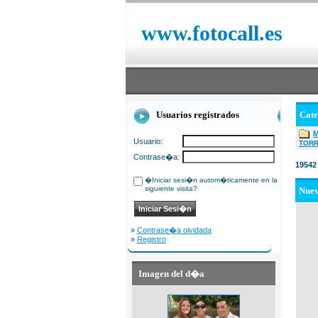
www.fotocall.es
Usuarios registrados
Cat
Usuario:
TOR
Contrase�a:
19542
�Iniciar sesi�n autom�ticamente en la
siguiente visita?
Nue
»
Contrase�a olvidada
»
Registro
Imagen del d�a