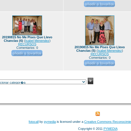
20190815 No Me Pises Que Llevo
Chanclas (6)
(
Isabel Menendez
)
RECURSOS
20190815 No Me Pises Que Llevo
Comentarios: 0
Chanclas (5)
(
Isabel Menendez
)
RECURSOS
Comentarios: 0
fotocall
by
pymedia
is licensed under a
Creative Commons Reconocimie
Copyright © 2011
PYMEDIA