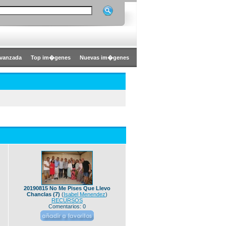
vanzada
Top im�genes
Nuevas im�genes
20190815 No Me Pises Que Llevo
Chanclas (7)
(
Isabel Menendez
)
RECURSOS
Comentarios: 0