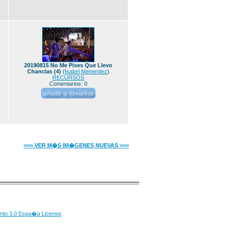
20190815 No Me Pises Que Llevo
Chanclas (4)
(
Isabel Menendez
)
RECURSOS
Comentarios: 0
>>> VER M�S IM�GENES NUEVAS >>>
nto 3.0 Espa�a License
.