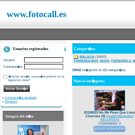
www.fotocall.es
Usuarios registrados
Categor�as
MALAGA
(19542)
Usuario:
,
,
,
TORREMOLINOS
MIJAS
FUENGIROLA
B
Contrase�a:
19542
im�genes en
13
categor�as.
�Iniciar sesi�n autom�ticamente en la
siguiente visita?
Nuevas im�genes
»
Contrase�a olvidada
»
Registro
20190815 No Me Pises Que Llev
Imagen del d�a
Chanclas (9)
(
Isabel Menendez
)
RECURSOS
Comentarios: 0