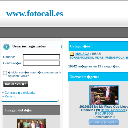
www.fotocall.es
Usuarios registrados
Categor�as
MALAGA
(19542)
Usuario:
,
,
,
TORREMOLINOS
MIJAS
FUENGIROLA
B
Contrase�a:
19542
im�genes en
13
categor�as.
�Iniciar sesi�n autom�ticamente en la
siguiente visita?
Nuevas im�genes
»
Contrase�a olvidada
»
Registro
20190815 No Me Pises Que Llev
Imagen del d�a
Chanclas (9)
(
Isabel Menendez
)
RECURSOS
Comentarios: 0