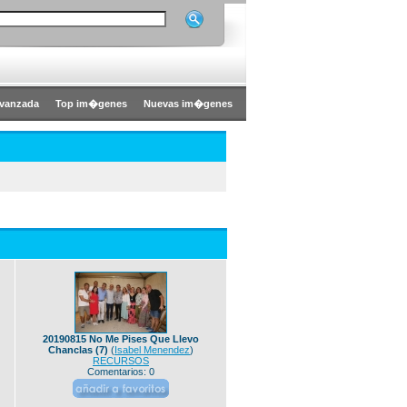
vanzada
Top im�genes
Nuevas im�genes
20190815 No Me Pises Que Llevo
Chanclas (7)
(
Isabel Menendez
)
RECURSOS
Comentarios: 0