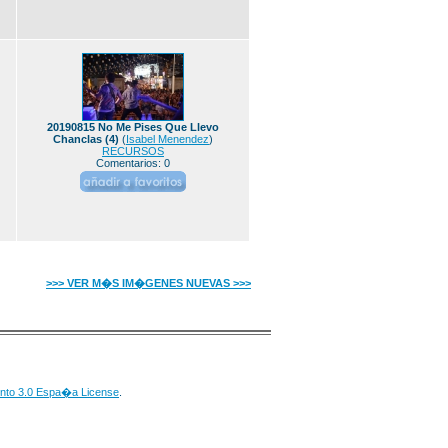
20190815 No Me Pises Que Llevo
Chanclas (4)
(
Isabel Menendez
)
RECURSOS
Comentarios: 0
>>> VER M�S IM�GENES NUEVAS >>>
nto 3.0 Espa�a License
.