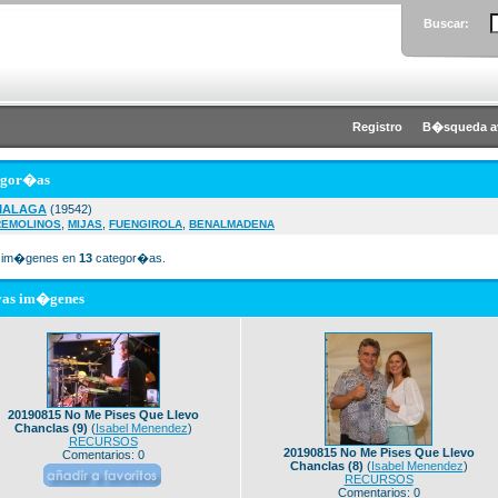
Buscar:
Registro
B�squeda a
egor�as
MALAGA
(19542)
,
,
,
REMOLINOS
MIJAS
FUENGIROLA
BENALMADENA
im�genes en
13
categor�as.
vas im�genes
20190815 No Me Pises Que Llevo
Chanclas (9)
(
Isabel Menendez
)
RECURSOS
20190815 No Me Pises Que Llevo
Comentarios: 0
Chanclas (8)
(
Isabel Menendez
)
RECURSOS
Comentarios: 0