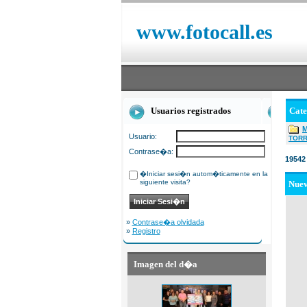
www.fotocall.es
Usuarios registrados
Cat
Usuario:
TOR
Contrase�a:
19542
�Iniciar sesi�n autom�ticamente en la
siguiente visita?
Nue
»
Contrase�a olvidada
»
Registro
Imagen del d�a