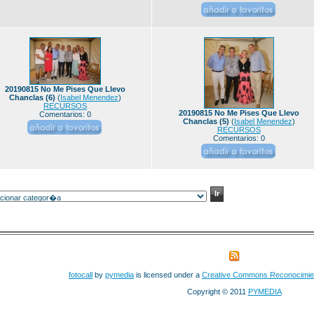
20190815 No Me Pises Que Llevo
Chanclas (6)
(
Isabel Menendez
)
RECURSOS
20190815 No Me Pises Que Llevo
Comentarios: 0
Chanclas (5)
(
Isabel Menendez
)
RECURSOS
Comentarios: 0
fotocall
by
pymedia
is licensed under a
Creative Commons Reconocimie
Copyright © 2011
PYMEDIA