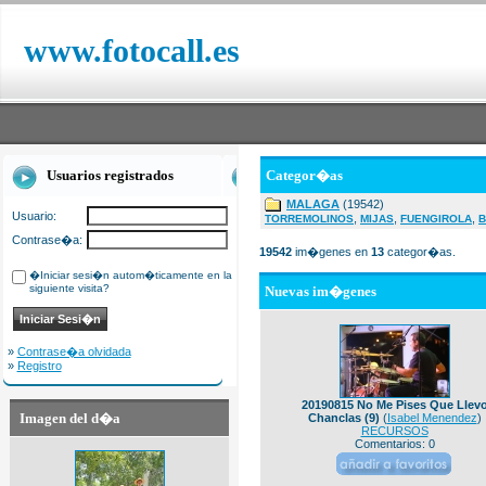
www.fotocall.es
Usuarios registrados
Categor�as
MALAGA
(19542)
Usuario:
,
,
,
TORREMOLINOS
MIJAS
FUENGIROLA
B
Contrase�a:
19542
im�genes en
13
categor�as.
�Iniciar sesi�n autom�ticamente en la
siguiente visita?
Nuevas im�genes
»
Contrase�a olvidada
»
Registro
20190815 No Me Pises Que Llev
Imagen del d�a
Chanclas (9)
(
Isabel Menendez
)
RECURSOS
Comentarios: 0