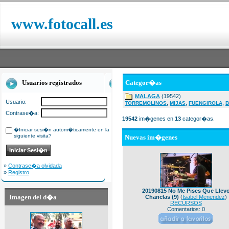
www.fotocall.es
Usuarios registrados
Categor�as
MALAGA
(19542)
Usuario:
,
,
,
TORREMOLINOS
MIJAS
FUENGIROLA
B
Contrase�a:
19542
im�genes en
13
categor�as.
�Iniciar sesi�n autom�ticamente en la
siguiente visita?
Nuevas im�genes
»
Contrase�a olvidada
»
Registro
20190815 No Me Pises Que Llev
Imagen del d�a
Chanclas (9)
(
Isabel Menendez
)
RECURSOS
Comentarios: 0