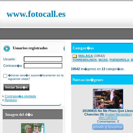
www.fotocall.es
Usuarios registrados
Categor�as
MALAGA
(19542)
Usuario:
,
,
,
TORREMOLINOS
MIJAS
FUENGIROLA
B
Contrase�a:
19542
im�genes en
13
categor�as.
�Iniciar sesi�n autom�ticamente en la
siguiente visita?
Nuevas im�genes
»
Contrase�a olvidada
»
Registro
20190815 No Me Pises Que Llev
Imagen del d�a
Chanclas (9)
(
Isabel Menendez
)
RECURSOS
Comentarios: 0