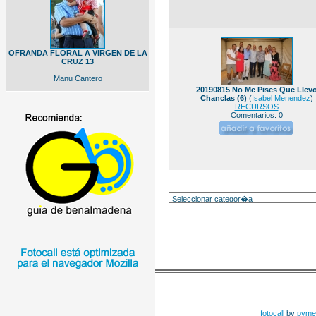
OFRANDA FLORAL A VIRGEN DE LA
CRUZ 13
Manu Cantero
20190815 No Me Pises Que Llev
Chanclas (6)
(
Isabel Menendez
)
RECURSOS
Comentarios: 0
fotocall
by
pyme