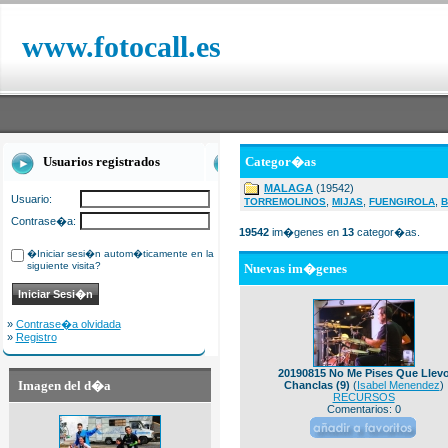
www.fotocall.es
Usuarios registrados
Categor�as
MALAGA
(19542)
Usuario:
,
,
,
TORREMOLINOS
MIJAS
FUENGIROLA
B
Contrase�a:
19542
im�genes en
13
categor�as.
�Iniciar sesi�n autom�ticamente en la
siguiente visita?
Nuevas im�genes
»
Contrase�a olvidada
»
Registro
20190815 No Me Pises Que Llev
Imagen del d�a
Chanclas (9)
(
Isabel Menendez
)
RECURSOS
Comentarios: 0