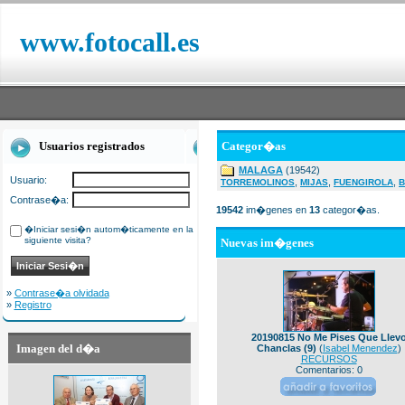
www.fotocall.es
Usuarios registrados
Categor�as
MALAGA
(19542)
Usuario:
,
,
,
TORREMOLINOS
MIJAS
FUENGIROLA
B
Contrase�a:
19542
im�genes en
13
categor�as.
�Iniciar sesi�n autom�ticamente en la
siguiente visita?
Nuevas im�genes
»
Contrase�a olvidada
»
Registro
20190815 No Me Pises Que Llev
Imagen del d�a
Chanclas (9)
(
Isabel Menendez
)
RECURSOS
Comentarios: 0