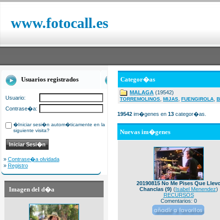
www.fotocall.es
Usuarios registrados
Categor�as
MALAGA
(19542)
Usuario:
,
,
,
TORREMOLINOS
MIJAS
FUENGIROLA
B
Contrase�a:
19542
im�genes en
13
categor�as.
�Iniciar sesi�n autom�ticamente en la
siguiente visita?
Nuevas im�genes
»
Contrase�a olvidada
»
Registro
20190815 No Me Pises Que Llev
Imagen del d�a
Chanclas (9)
(
Isabel Menendez
)
RECURSOS
Comentarios: 0