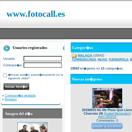
www.fotocall.es
Usuarios registrados
Categor�as
MALAGA
(19542)
Usuario:
,
,
,
TORREMOLINOS
MIJAS
FUENGIROLA
B
Contrase�a:
19542
im�genes en
13
categor�as.
�Iniciar sesi�n autom�ticamente en la
siguiente visita?
Nuevas im�genes
»
Contrase�a olvidada
»
Registro
20190815 No Me Pises Que Llev
Imagen del d�a
Chanclas (9)
(
Isabel Menendez
)
RECURSOS
Comentarios: 0