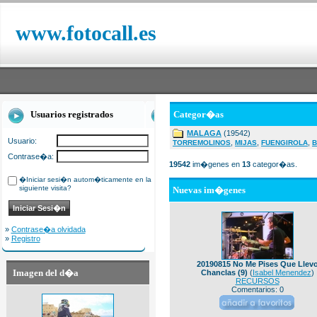
www.fotocall.es
Usuarios registrados
Categor�as
MALAGA
(19542)
Usuario:
,
,
,
TORREMOLINOS
MIJAS
FUENGIROLA
B
Contrase�a:
19542
im�genes en
13
categor�as.
�Iniciar sesi�n autom�ticamente en la
siguiente visita?
Nuevas im�genes
»
Contrase�a olvidada
»
Registro
20190815 No Me Pises Que Llev
Imagen del d�a
Chanclas (9)
(
Isabel Menendez
)
RECURSOS
Comentarios: 0