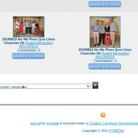
20190815 No Me Pises Que Llevo
Chanclas (6)
(
Isabel Menendez
)
RECURSOS
20190815 No Me Pises Que Llevo
Comentarios: 0
Chanclas (5)
(
Isabel Menendez
)
RECURSOS
Comentarios: 0
fotocall
by
pymedia
is licensed under a
Creative Commons Reconocimie
Copyright © 2011
PYMEDIA