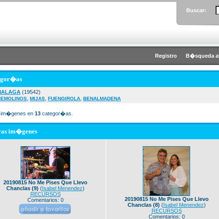
Buscar:
Registro
B�squeda a
egor�as
MALAGA
(19542)
,
,
,
REMOLINOS
MIJAS
FUENGIROLA
BENALMADENA
im�genes en
13
categor�as.
vas im�genes
20190815 No Me Pises Que Llevo
Chanclas (9)
(
Isabel Menendez
)
RECURSOS
20190815 No Me Pises Que Llevo
Comentarios: 0
Chanclas (8)
(
Isabel Menendez
)
RECURSOS
Comentarios: 0