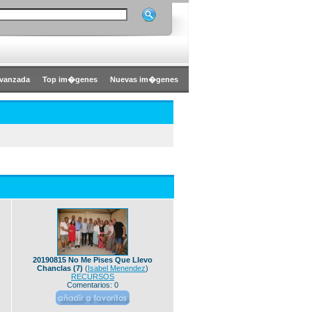
vanzada
Top im�genes
Nuevas im�genes
20190815 No Me Pises Que Llevo
Chanclas (7)
(
Isabel Menendez
)
RECURSOS
Comentarios: 0