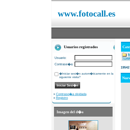
www.fotocall.es
Usuarios registrados
Cat
Usuario:
TOR
Contrase�a:
19542
�Iniciar sesi�n autom�ticamente en la
siguiente visita?
Nue
»
Contrase�a olvidada
»
Registro
Imagen del d�a