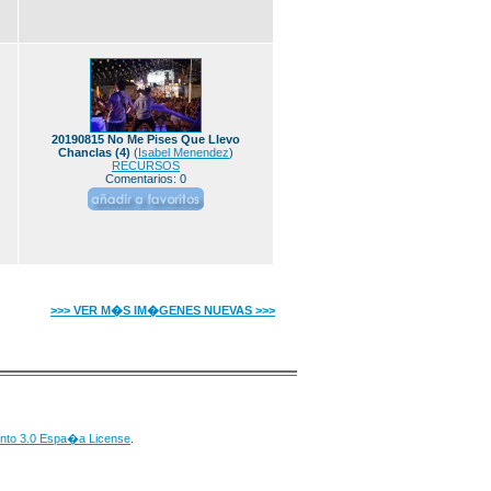
20190815 No Me Pises Que Llevo
Chanclas (4)
(
Isabel Menendez
)
RECURSOS
Comentarios: 0
>>> VER M�S IM�GENES NUEVAS >>>
nto 3.0 Espa�a License
.