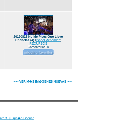
20190815 No Me Pises Que Llevo
Chanclas (4)
(
Isabel Menendez
)
RECURSOS
Comentarios: 0
>>> VER M�S IM�GENES NUEVAS >>>
nto 3.0 Espa�a License
.