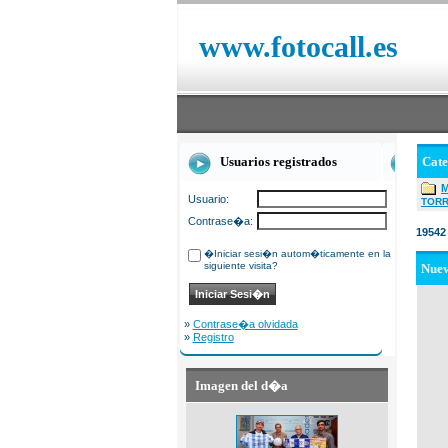
www.fotocall.es
Usuarios registrados
Cat
Usuario:
TOR
Contrase�a:
19542
�Iniciar sesi�n autom�ticamente en la
siguiente visita?
Nue
»
Contrase�a olvidada
»
Registro
Imagen del d�a