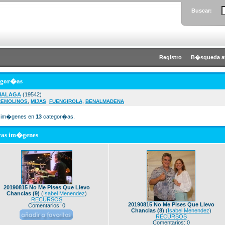
Buscar:
Registro
B�squeda a
egor�as
MALAGA
(19542)
,
,
,
REMOLINOS
MIJAS
FUENGIROLA
BENALMADENA
im�genes en
13
categor�as.
vas im�genes
20190815 No Me Pises Que Llevo
Chanclas (9)
(
Isabel Menendez
)
RECURSOS
20190815 No Me Pises Que Llevo
Comentarios: 0
Chanclas (8)
(
Isabel Menendez
)
RECURSOS
Comentarios: 0