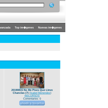
vanzada
Top im�genes
Nuevas im�genes
20190815 No Me Pises Que Llevo
Chanclas (7)
(
Isabel Menendez
)
RECURSOS
Comentarios: 0