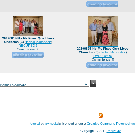
20190815 No Me Pises Que Llevo
Chanclas (6)
(
Isabel Menendez
)
RECURSOS
20190815 No Me Pises Que Llevo
Comentarios: 0
Chanclas (5)
(
Isabel Menendez
)
RECURSOS
Comentarios: 0
fotocall
by
pymedia
is licensed under a
Creative Commons Reconocimie
Copyright © 2011
PYMEDIA