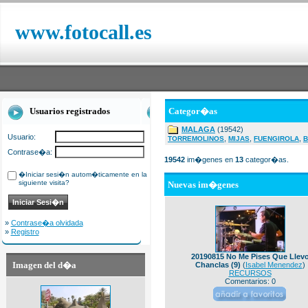
www.fotocall.es
Usuarios registrados
Categor�as
MALAGA
(19542)
Usuario:
,
,
,
TORREMOLINOS
MIJAS
FUENGIROLA
B
Contrase�a:
19542
im�genes en
13
categor�as.
�Iniciar sesi�n autom�ticamente en la
siguiente visita?
Nuevas im�genes
»
Contrase�a olvidada
»
Registro
20190815 No Me Pises Que Llev
Imagen del d�a
Chanclas (9)
(
Isabel Menendez
)
RECURSOS
Comentarios: 0